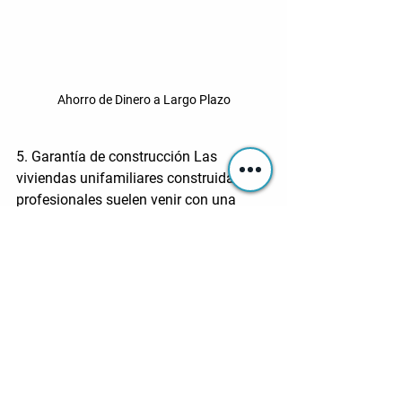
Ahorro de Dinero a Largo Plazo
5. Garantía de construcción
 Las 
viviendas unifamiliares construidas por 
profesionales suelen venir con una 
garantía de construcción que puede 
durar varios años. Esto significa que si 
algo sale mal con la construcción de tu 
casa durante el período de garantía, los 
profesionales se encargarán de 
solucionarlo sin coste adicional para ti
. 
Esto brinda tranquilidad y seguridad a 
las familias que buscan un hogar 
duradero y de calidad.