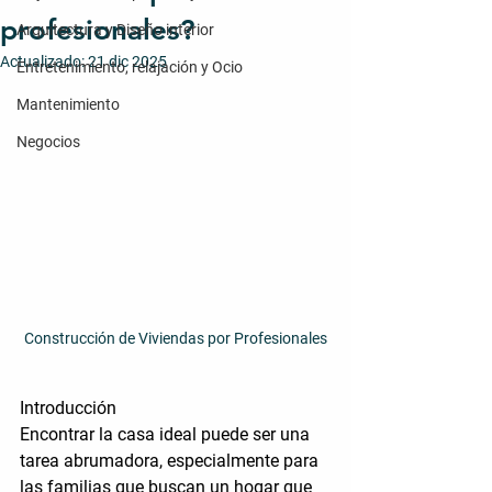
profesionales?
Arquitectura y Diseño interior
Actualizado:
21 dic 2025
Entretenimiento, relajación y Ocio
Mantenimiento
Negocios
Construcción de Viviendas por Profesionales
Introducción
Encontrar la casa ideal puede ser una 
tarea abrumadora, especialmente para 
las familias que buscan un hogar que 