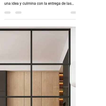
un proceso emocionante que comienza con
una idea y culmina con la entrega de las
llaves. Pero, ¿alguna vez te has preguntado
cómo se desarrolla todo el proceso? En este
artículo, te llevaré a través de la evolución de
una casa unifamiliar, desde el diseño hasta
la construcción y entrega. 1. Diseño
arquitectónico Diseño Arquitectonico El
primer paso en la evolución de una casa
unifamiliar es el diseño arquitectónico. Este
proceso impl