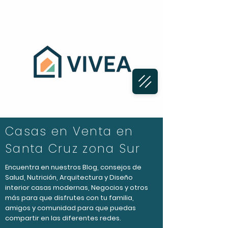
Casas en Venta en
Santa Cruz zona Sur
Encuentra en nuestros Blog, consejos de
Salud, Nutrición, Arquitectura y Diseño
interior casas modernas, Negocios y otros
más para que disfrutes con tu familia,
amigos y comunidad para que puedas
compartir en las diferentes redes.