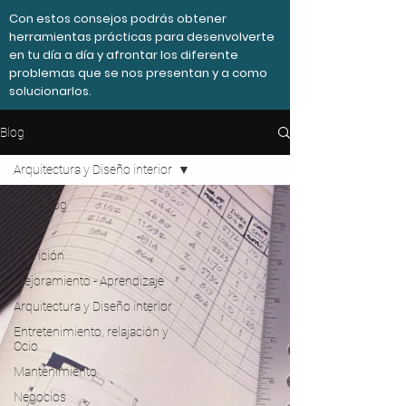
Con estos consejos podrás obtener
herramientas prácticas para desenvolverte
en tu día a día y afrontar los diferente
problemas que se nos presentan y a como
solucionarlos.
Blog
Arquitectura y Diseño interior
Total Blog
Salud
Nutrición
Mejoramiento - Aprendizaje
Arquitectura y Diseño interior
Entretenimiento, relajación y
Ocio
Mantenimiento
Negocios